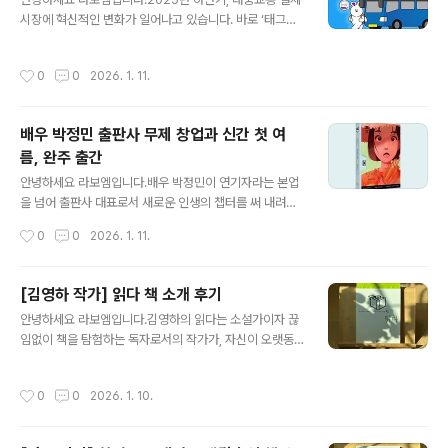
제목부터 범상치 않습니다. '성공 스토리'가 아니라 '실패를
시장에 혁신적인 변화가 일어나고 있습니다. 바로 ‘태그리
통과하는 일'이라니요. 유니콘 기업의 성공담도, 드라마틱
스(Tagless)’ 결제 시스템의 본격 도입과, 아이폰·애플워
한 엑시트 스토리도 아니라고 저자는 단언합니다.대신 이
치에서도 티머니를 사용할 수 있게 되는 ‘티머니-애플페이’
책은 저자가 10년 동안 내렸던 의사결정 중 가장 강렬하게
작성시간
0
0
2026. 1. 11.
연동 소식입니다. 두 소식 모두 교통 이용자들의 편의성을
남은 10가지 장면을 담고 있는데, 그 대부분이 잘못된 선택
크게 높일 기대작으로 주목받고 있습니다. 태그리스 결제,
들이라는 점이 특별..
교통카드 꺼낼 필요 없는 새로운 교통 경험 이제 서울 시내
배우 박정민 출판사 무제 창업과 신간 첫 여
버스와 일부 지하철에서는 교통카드나 스마트폰을 단말기
름, 완주 출간
에 ‘찍지 않아도’ 자동으로 요금이 결제되는 태그리스 결제
글 내용
시스템이 도입됩니다. 이 시스템은 BLE(저전력 블루투스)
안녕하세요 라보엠입니다.배우 박정민이 연기자라는 본업
기술과 모바일 센서 장치를 활용하여, 이용자가 주머니나
을 넘어 출판사 대표로서 새로운 인생의 챕터를 써 내려가
가방 속에 교통카드 또는 스마트폰을 넣은 채로 버스에 탑
고 있습니다. 최근 tvN 예능 ‘유 퀴즈 온 더 블럭’(이하 ‘유
작성시간
0
0
2026. 1. 11.
승해도 자동으로 결제가 이..
퀴즈’)에 출연해 자신의 삶과 출판사 ‘무제’에 대한 이야기
를 진솔하게 들려주었으며, 동시에 신간 『첫 여름, 완주』 출
간 소식으로 출판계에도 큰 반향을 일으키고 있습니다. ‘유
[김영하 작가] 읽다 책 소개 후기
퀴즈’에서 밝힌 박정민의 진솔한 고백과 출판사 대표의 삶
글 내용
안녕하세요 라보엠입니다.김영하의 읽다는 소설가이자 끊
2025년 6월 11일 방송된 ‘유퀴즈’ 297회에서 박정민은
임없이 책을 탐험하는 독자로서의 작가가, 자신이 오랫동
배우로서의 삶과 출판사 대표로서의 일상을 솔직하게 공개
안 읽어온 작품들에 대한 이야기를 담은 산문집입니다. 이
했습니다. 2인 출판사 ‘무제’의 대표가 된 그는 직접 명함을
책은 여섯 번의 강연을 바탕으로 엮어졌으며, 문학이라는
건네며 “큰 회사에 기죽지 않으려고 있어 보이게 만들었
작성시간
0
0
2026. 1. 10.
‘제2의 자연’을 맹렬히 탐험해온 작가의 독서 경험을 솔직
다”고 너스레를 떨기도 했습니다. 박정민은 “본업은 배우
하고 매혹적으로 풀어냈습니다. 김영하는 이 책에서 “우리
지만, 오늘은 ..
의 작은 우주는, 우리가 읽은 책들로 이루어져 있다”고 말