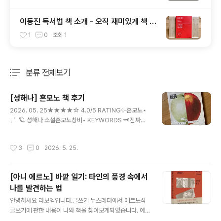
이동진 독서법 책 소개 - 오직 재미있게 책 읽
기
1
0
조회
1
분류 전체보기
주요 글 목록
[성해나] 혼모노 책 후기
글 내용
2026. 05. 25★★★★☆ 4.0/5 RATING✨혼모노⋆
₊ ﾟ 🪐 성해나 소설혼모노창비◦ KEYWORDS 🗝️진짜와
가짜경계인욕망과 믿음샤머니즘타인에 대한 이해◦ IMPR
ESSIVE QUOTE ⭐"누구를 위해 살을 풀고 명을 비는 것
작성시간
3
0
2026. 5. 25.
은 이제 중요치 않다. 명예도, 젊음도, 시기도, 반목도, 진짜
와 가짜까지도. 가벼워진다. 모든 것에서 놓여나듯." - p. 1
53🖤◦ FEELING / 한줄 감상 🖊️누가 감히 진짜와 가짜를
[아니 에르노] 바깥 일기: 타인의 풍경 속에서
함부로 재단할 수 있을까? 각자의 삶 속에서 혼신을 다해
나를 발견하는 법
살아가는 그 자체로 묵직한 '진짜(혼모노)'가 된다는 깨달
글 내용
음을 얻었다.◦ AUTHOR 성해나 (Seong Hae-na) ✍️◦
안녕하세요 라보엠입니다.글쓰기 뉴스레터에서 에르노식
CATEGORY 한국 소설 > 단편 소설집◦ FINISHED 202
글쓰기에 관한 내용이 나와 책을 찾아보게되었습니다. 에
6. 05. 25◦..
르노식 글쓰기란 "나의 가장 부끄럽고 숨기고 싶은 진실을,