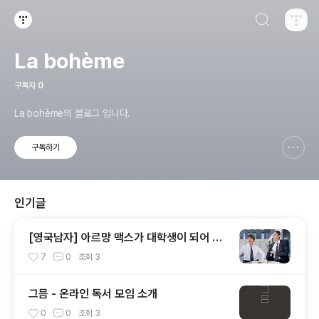
검색하기
티스토리
La bohème
구독자
0
La bohème의 블로그 입니다.
구독하기
신고하기 레이어
열기
인기글
[영국남자] 아르망 맥스가 대학생이 되어 한
국 대학 체험하러 왔습니다
7
0
조회
3
그믐 - 온라인 독서 모임 소개
0
0
조회
3