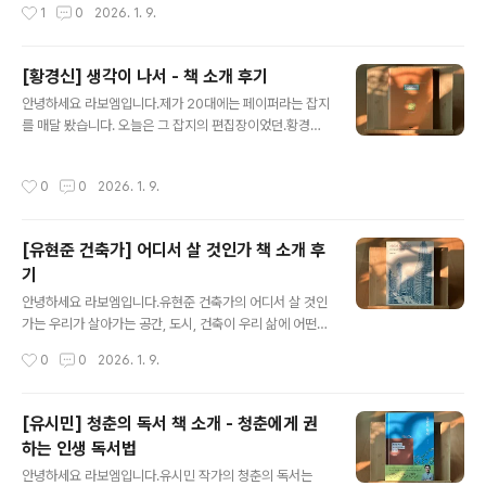
작성시간
1
0
2026. 1. 9.
젊은 여성 고고심령학자 조은수입니다. 스승이 세상을..
니다. 이번 작품 기병과 마법사는 8년 만에 선보이는 장편
이자, 데뷔 20주년을 기념하는 의미 있la-bohe.me 배명
훈 작가의 작품중 가장 먼저 본 책은 오늘 소개해드릴 타워
[황경신] 생각이 나서 - 책 소개 후기
라는 단편 모음집이었습니다. 이 책은 한국 SF 문학의 새로
글 내용
운 지평을 연 연작소설집으로, 2009년 출간과 동시에 평
안녕하세요 라보엠입니다.제가 20대에는 페이퍼라는 잡지
단과 대중의 뜨거운 호응을 받았으며, 절판 후에도 꾸준히
를 매달 봤습니다. 오늘은 그 잡지의 편집장이었던.황경신
회자되다 2020년 개정판으로 돌아온 작품입니다. 제가 가
작가의 생각이 나서를 소개해드리겠습니다. 이 책은 짧은
지고 있는 책은 초기 표지입니다. 이 책은 ‘빈스토크(Bean
에세이와 감각적인 사진이 어우러진, 일상과 기억, 그리고
작성시간
0
0
2026. 1. 9.
stalk)’라는 67..
마음의 결을 섬세하게 담은 책입니다. ‘생각이 나서’라는 제
목처럼, 이 책은 누군가를, 어떤 순간을, 혹은 잊고 있던 감
정을 문득 떠올리게 하는 힘을 지니고 있습니다. 작가는 일
[유현준 건축가] 어디서 살 것인가 책 소개 후
기처럼, 때로는 편지처럼 솔직하게 자신의 마음을 털어놓
기
으며, 독자에게 조용히 말을 건냅니다. 생각이 나서 이후 생
글 내용
각이 나서2: 그리고 나서 누군가가 미워진다가 출간되었습
안녕하세요 라보엠입니다.유현준 건축가의 어디서 살 것인
니다. 첫번째 책을 더 좋아하지만 가방에 오랫동안 넣고 다
가는 우리가 살아가는 공간, 도시, 건축이 우리 삶에 어떤
녔더니 너무 너덜너덜해져서, 그나마 상태가 괜찮은 2번째
영향을 미치는지 인문학적 시선으로 풀어내는 책입니다.
작성시간
0
0
2026. 1. 9.
책의 표지를 올려두겠습니다...
저자는 ‘어느 동네, 어떤 아파트에 살 것인가’의 1차원적인
질문을 넘어, ‘어떤 공간이 우리를 행복하게 만드는가’라는
근본적인 질문을 던집니다. 이 책은 우리가 살아가는 집, 학
[유시민] 청춘의 독서 책 소개 - 청춘에게 권
교, 거리, 도시의 구조와 형태가 우리의 생각, 감정, 창의성,
하는 인생 독서법
그리고 사회적 관계에 어떻게 영향을 미치는지 다양한 사
글 내용
례와 흥미로운 해석을 통해 보여줍니다.공간이 사람을 만
안녕하세요 라보엠입니다.유시민 작가의 청춘의 독서는