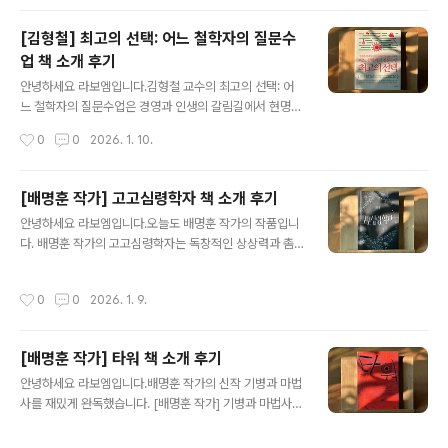
는 마을 이름을 발견하고, 곧장 소..
사랑하는 한 사람의 진솔한 고백을 담고 있습니다. 28편의
영화와 만화, 게임, 애니메이션에 대한 글을 통해, 저자는
[김형철] 최고의 선택: 어느 철학자의 질문수
영화가 단순한 오락이 아니라 우리 삶의 일부임을, 또 영화
업 책 소개 후기
를 ‘쓴다’는 것이 어떤 의미인지를 깊이 있게 이야기하고 있
글 내용
습니다.영화에 대한 고백, 그리고 글쓰기의 의미책의 서문
안녕하세요 라보엠입니다.김형철 교수의 최고의 선택: 어
에서 저자는 “영화 글쓰기는 자신이 본 영화를 닮고 싶어
느 철학자의 질문수업은 경영과 인생의 갈림길에서 현명한
한다”고 말합니다. 영화와 하나가 될 수 없는 영화 글쓰기
결정을 내리고 싶은 이들에게 ‘철학적 질문’의 힘을 전하는
작성시간
0
0
2026. 1. 10.
는 신기루를 쫓는 것과 같지만, 계속 써 내려가며 자기 마음
책입니다. 저자는 연세대학교 철학과 교수로, 다양한 기업
속 얼룩을 확인해야 한다고..
과 조직에서 강연하며 실제 현장에서 마주하는 리더십과
선택의 문제를 깊이 고민해왔습니다. 이 책은 숫자와 논리,
[배명훈 작가] 고고심령학자 책 소개 후기
즉각적인 해답에만 의존하는 경영서와 달리, 진짜 리더와
글 내용
안녕하세요 라보엠입니다.오늘도 배명훈 작가의 작품입니
현명한 선택이란 무엇인지 철학자의 시선으로 풀어내고 있
다. 배명훈 작가의 고고심령학자는 독창적인 상상력과 촘
습니다.비즈니스와 인생의 딜레마, 철학으로 답하다이 책
촘한 서사가 돋보이는 다섯 번째 장편소설입니다. 이 작품
은 경영자, 리더, 그리고 인생의 중요한 결정을 앞둔 모든
은 ‘고고심령학’이라는 가상의 학문을 소재로 삼아, 현실과
이들이 반드시 마주치는 22개의 현실적 딜레마를 제시합
작성시간
0
0
2026. 1. 9.
환상이 절묘하게 교차하는 미스터리 판타지의 세계를 펼쳐
니다. “팀원이 큰 잘못을 저질렀을 때 어떻게 할 것인가?”,
보입니다. 고고심령학은 고고학 연구에 심령현상을 접목시
“조직개편은 어떻게 해야 하는가?”, ..
킨 학문으로, 문자로 남지 않은 고대 언어나 생활양식을 연
[배명훈 작가] 타워 책 소개 후기
구하기 위해 그 시대의 혼령을 불러내어 직접 관찰하고 질
글 내용
문하는 방식입니다. 표준국어대사전에도 없는 이 신조어는
안녕하세요 라보엠입니다.배명훈 작가의 신작 기병과 마법
배명훈 작가의 상상력에서 탄생한, 완전히 새로운 세계의
사를 재밌게 완독했습니다. [배명훈 작가] 기병과 마법사
문을 엽니다.독특한 설정과 흡입력 있는 전개소설의 주인
신간 책 소개 후기안녕하세요 한스입니다.신간은 잘 안사
공은 한국 고고심령학계를 대표하는 문인지 박사의 제자,
는 편인데, 배명훈 작가의 신작이 나와 출간일에 구매했습