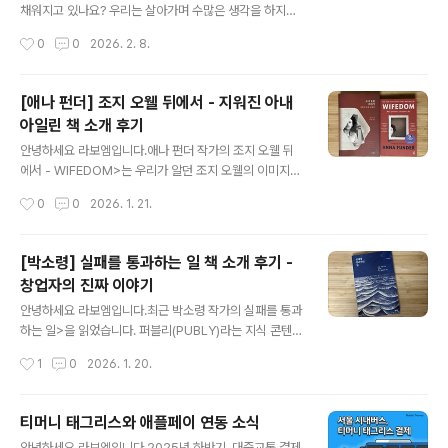
어떻게 정리해야 할지 몰라 답답할 때가 있었습니다. 그러
채워지고 있나요? 우리는 살아가며 수많은 생각을 하지만,
다 문득 "영화는 극장에서 한 번, 그리고 관객의 머릿속에
그 생각들을 붙잡아 내 것으로 만드는 시간은 그리 많지 않
작성시간
0
0
2026. 2. 8.
서 또 한 번 시작된다"는 이 책..
은 것 같습니다. 저는 최근 한동안 멈췄던 독서를 다시 시작
하며, 단순히 읽는 것을 넘어 '쓰는 삶'에 대해 진지하게 고
민하게 되었습니다. 오늘은 그 고민의 중심에서 만난, 마치
[애나 펀더] 조지 오웰 뒤에서 - 지워진 아내
잘 단련된 근육처럼 단단한 문장들을 담은 책 한 권을 깊이
아일린 책 소개 후기
있게 소개해 드리려 합니다. 글쓰기가 막막하게만 느껴졌
글 내용
던 분들에게 작은 실마리가 될 수 있는 책 한겨레 글쓰기 칼
안녕하세요 라보엠입니다.애나 펀더 작가의 조지 오웰 뒤
럼을 연재해온 김진해 작가님의 쓰는 몸으로 살기입니다.
에서 - WIFEDOM>는 우리가 알던 조지 오웰의 이미지를
『쓰는 몸으로 살기』 소개사실 저는 오래전부터 한겨레에서
완전히 뒤흔드는 책입니다. 동물농장>과 1984>로 시대의
작성시간
0
0
2026. 1. 21.
연재되던 김진해 작가님의 칼럼을 챙겨보던 독자였습니다.
양심으로 추앙받는 조지 오웰, 그 뒤에 지워진 아내의 이야
매주 업데이트되는 글들을..
기를 담고 있습니다.조지 오웰 뒤에서 - 책 소개인권변호사
출신의 호주 작가 애나 펀더의 조지 오웰 뒤에서>는 깨끗
[박소령] 실패를 통과하는 일 책 소개 후기 -
해 보이는 조지 오웰의 이미지를 산산조각 내는 책입니다.
창업자의 진짜 이야기
저자는 조지 오웰의 책을 읽던 중 2005년 발견된 편지들
글 내용
이 조지 오웰과 아일린의 결혼 기간인 1936~1945년에
안녕하세요 라보엠입니다.최근 박소령 작가의 실패를 통과
작성된 것으로, 아내가 아니면 알 수 없는 조지 오웰의 내밀
하는 일>을 읽었습니다. 퍼블리(PUBLY)라는 지식 콘텐츠
한 모습을 담고 있다는 사실을 알게 됩니다.조지 오웰의 첫
스타트업을 10년간 이끌고 2024년에 매각한 창업자가 쓴
작성시간
1
0
2026. 1. 20.
번째 아내 아일린 오쇼네시는 옥스퍼드대학에서 장학금을
책입니다. 화려한 성공담이 넘쳐나는 요즘, 이렇게 솔직한
받으며 영문학을 공부한..
실패의 기록을 만나니 더욱 반갑고 새롭게 느껴졌습니다.
책 소개이 책은 콘텐츠 스타트업 '퍼블리'를 창업해 10년간
티머니 태그리스와 애플페이 연동 소식
이끌었던 박소령 창업자가 가감 없이 쓴 사업 노트입니다.
글 내용
안녕하세요 라보엠입니다.2025년 하반기, 대중교통 결제