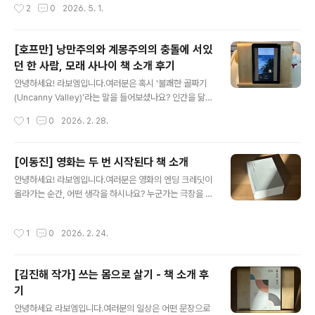
작성시간
2
0
2026. 5. 1.
감정을 쫙 뺀 차가운 문장으로 기록하여 사회적 통찰을 끌
어내는 것"이라고 할 수 있습니다. 더 간단하게 말하자면,
스냅 사진을 찍듯이, 크로키를 그리듯 스쳐 지나가는 삶의
[호프만] 낭만주의와 계몽주의의 충돌에 서있
순간들에 감정을 넣지 않고 있는 그대로 써내려가는 것입
던 한 사람, 모래 사나이 책 소개 후기
니다. 처음 설명을 듣고 의아했었는데, 책을 읽고 나서 바로
글 내용
이해가 되었습니다. 감정이 담기지 않은 글에서 감정을 느
안녕하세요! 라보엠입니다.여러분은 혹시 '불쾌한 골짜기
끼는 경험을 하게 되었습니다. 감정을 덜어낸 '삶의 크로
(Uncanny Valley)'라는 말을 들어보셨나요? 인간을 닮았
키', 그 지독한 정교함에 대하여아니 에르노의 문장은 마치
지만 어딘지 모르게 기괴한 존재를 마주했을 때 느끼는 그
작성시간
1
0
2026. 2. 28.
차가운 렌즈로 찍은 사진 같습니다. 그녀는 전철 안의 소음,
서늘한 공포 말입니다. 오늘은 그 심리적 공포의 기원이자,
슈퍼마켓 계산대의 무심한 풍경..
독일 낭만주의 문학의 정수로 불리는 E.T.A. 호프만의 단
편 소설 『모래 사나이』를 소개해 드리겠습니다. 200년 전
[이동진] 영화는 두 번 시작된다 책 소개
의 소설임에도 불구하고 현대의 인공지능 시대를 예견한
글 내용
안녕하세요! 라보엠입니다.여러분은 영화의 엔딩 크레딧이
듯한 이 놀라운 고전 속으로 함께 들어가 보시죠. ETA 호
올라가는 순간, 어떤 생각을 하시나요? 누군가는 극장을 나
프만 『모래 사나이』: 보이는 것과 보는 것 사이의 심연호프
서며 일상으로 돌아가지만, 누군가에게는 바로 그 순간부
만의 단편소설집 밤 풍경에 실려있는 이 소설은 어린 시절
터 영화가 진짜로 시작되기도 합니다. 오늘은 대한민국에
'모래 사나이'에 대한 트라우마를 가진 청년 나타나엘의 비
작성시간
1
0
2026. 2. 24.
서 가장 사랑받는 영화 평론가 이동진의 20년 기록이 담긴
극을 다루고 있습니다. 잠들지 않는 아이의 눈을 빼앗아간
벽돌책, 『이동진의 영화는 두 번 시작된다』를 소개해 드리
다는 전설 속 괴..
려 합니다. 영화를 보는 행위가 어떻게 한 사람의 세계를 확
[김진해 작가] 쓰는 몸으로 살기 - 책 소개 후
장하는지, 그 깊이 있는 통찰 속으로 함께 들어가 보시죠.
기
이동진 평론가 『영화는 두 번 시작된다』평소 영화를 좋아
글 내용
하지만, 가끔은 영화가 끝난 뒤 밀려오는 모호한 감정들을
안녕하세요 라보엠입니다.여러분의 일상은 어떤 문장으로