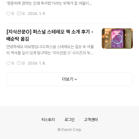
든다책의 첫 장에서 유현준은 우리나라의 학교 건축을 ‘양
‘청춘에게 권하는 인생 독서법’이라는 부제가 잘 어울리는
계장’ 또는 ‘교도소’에 비유합니다. 획일적이고 거대한 학교
책입니다. 이 책은 저자가 청년 시절 읽었던 15권의 고전과
작성시간
0
0
2026. 1. 9.
건물, 담장, 운동장 구조는 아이들의 창의성과 다양성을 억
명저를 통해, 어떻게 자신의 세계관과 인생관을 형성해왔
누른다고 지적합니다. ..
는지를 솔직하게 고백하는 독서 에세이입니다. 청춘에게
도움이 될 책들을 추천하면서, 한 인간이 어떻게 책을 통해
[지식산문O] 퍼스널 스테레오 책 소개 후기 -
성장하고 변화하는지, 그리고 고전이 왜 청춘의 나침반이
배순탁 옮김
될 수 있는지를 깊이 있게 보여주는 책입니다.청춘의 고민
글 내용
과 고전의 만남청춘의 독서는 니체, 조지 오웰, 사르트르,
안녕하세요 라보엠입니다.퍼스널 스테레오는 일상 속 사물
도스토옙스키 등 세계적 지성들의 책을 중심으로, 유시민
의 역사를 깊이 있게 탐구하는 ‘지식산문 O’ 시리즈의 두
작가가 젊은 시절 품었던 질문들과 그 답을 찾아가는 여정
번째 책으로, 전설적인 음악평론가 배순탁작가가 번역을
작성시간
0
0
2026. 1. 8.
을 담고 있습니다. “세상은 진보하고 있을까?”, “민주주의
맡았습니다. 이 책은 1979년 소니 워크맨의 탄생에서부터
란 무엇인가?”, “인간은 원래 이기..
MP3, 아이팟, 스마트폰에 이르기까지, ‘나만의 음악’을 즐
길 수 있게 해준 퍼스널 오디오 기기의 문화적 의미와 변천
더보기
사를 흥미롭게 풀어냅니다. 저도 어릴적 소풍때 친구와 라
스트 크리스마스를 늘어지게 듣거나, 자율학습시간 공부하
며 듣던 워크맨, CD, 그리고 MD도 가지고 있었는데, 그 때
생각이 많이 났습니다. 워크맨이 바꾼 세상1979년 소니 워
크맨이 처음 등장했을 때, 세상은 ‘음악 감상의 혁명’을 경
험했습니다. 언제 어디서나, 내가 원하는 음악을, 오롯이 나
의안내
티스토리
로그인
고객센터
만의 공간에서 들..
© Daum Corp.