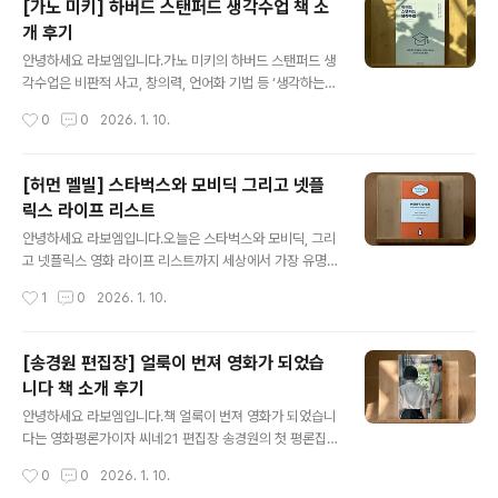
[가노 미키] 하버드 스탠퍼드 생각수업 책 소
하고 있습니다. 일상이라는 무미건조한 세계 위에 독서와
개 후기
같은 정신적 경험이 차곡차곡 쌓여, 우리의 정신적 세계가
글 내용
형성된다고 설명합니다. 그렇게 읽은 책과 이야기는 결국
안녕하세요 라보엠입니다.가노 미키의 하버드 스탠퍼드 생
한 사람의 사고와 행동을 결정하며, 인간이란 곧 이야기라
각수업은 비판적 사고, 창의력, 언어화 기법 등 ‘생각하는
고 이야기합니다.책의 구성과 내용읽다는 총 여섯 개의 장
힘’을 키우고 싶은 이들을 위한 자기계발서입니다. 저자는
작성시간
0
0
2026. 1. 10.
(날)로 나뉘어져 있습니다. 각 장은 작가가 ..
일본 게이오대학 출신으로, 20여 년간 다양한 교육기관에
서 사고력과 전달력을 기르는 수업을 진행해왔으며, 이 책
은 하버드와 스탠퍼드 등 세계적 명문대에서 실제로 활용
[허먼 멜빌] 스타벅스와 모비딕 그리고 넷플
되는 사고 훈련법을 바탕으로 구성되었습니다. 어른부터
릭스 라이프 리스트
어린이까지 누구나 즐기면서 읽을 수 있도록 쉽고 명확하
글 내용
게 쓰여 있어, 생각의 본질과 실천 방법을 자연스럽게 익힐
안녕하세요 라보엠입니다.오늘은 스타벅스와 모비딕, 그리
수 있습니다.생각하는 힘, 왜 중요한가이 책의 중심 메시지
고 넷플릭스 영화 라이프 리스트까지 세상에서 가장 유명
는 ‘생각하는 힘’이야말로 인간을 인간답게 만드는 핵심 능
한 커피 브랜드와 고전 문학, 그리고 현대 영화가 어떻게 서
작성시간
1
0
2026. 1. 10.
력이라는 점입니다. 저자는 인간이 동물과 다른 점은 바로
로를 연결하는지 흥미로운 이야기가 있습니다. 이 포스팅
생각하는 능력에 있다고 강조합니다. 문명..
에서는 스타벅스의 이름과 로고에 숨겨진 모비딕의 이야
기, 그리고 넷플릭스 영화 라이프 리스트에서 모비딕이 어
[송경원 편집장] 얼룩이 번져 영화가 되었습
떻게 등장하는지 함께 소개할까 합니다.스타벅스와 모비딕
니다 책 소개 후기
의 특별한 만남스타벅스(Starbucks)라는 브랜드 이름은
글 내용
허먼 멜빌의 소설 모비딕(Moby-Dick)에 등장하는 포경
안녕하세요 라보엠입니다.책 얼룩이 번져 영화가 되었습니
선 피쿼드호의 일등 항해사 ‘스타벅(Starbuck)’에서 유래
다는 영화평론가이자 씨네21 편집장 송경원의 첫 평론집
했습니다. 창업자 고든 보커는 캐스케이드 산맥과 레이니
입니다. 이 책은 영화를 해설하거나 분석하는 데 그치지 않
작성시간
0
0
2026. 1. 10.
어 산이 그려진 오래된 광산지도에서 ‘스타보(Starbo)’라
고, 영화가 우리 삶에 남기는 궤적과 기억, 그리고 영화를