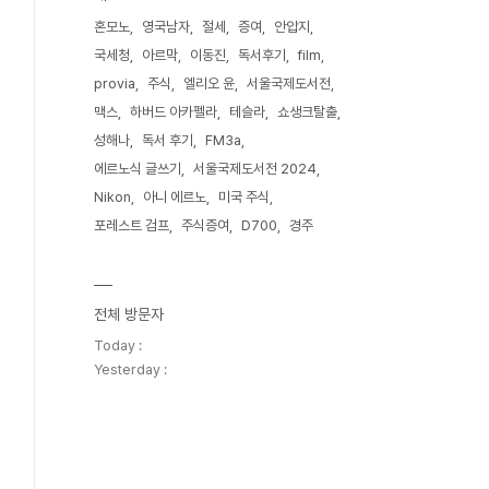
혼모노
영국남자
절세
증여
안압지
국세청
아르막
이동진
독서후기
film
provia
주식
엘리오 윤
서울국제도서전
맥스
하버드 아카펠라
테슬라
쇼생크탈출
성해나
독서 후기
FM3a
에르노식 글쓰기
서울국제도서전 2024
Nikon
아니 에르노
미국 주식
포레스트 검프
주식증여
D700
경주
전체 방문자
Today :
Yesterday :