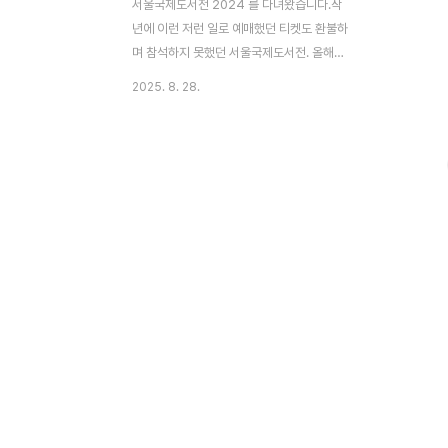
서울국제도서전 2024 를 다녀왔습니다.작
년에 이런 저런 일로 예매했던 티켓도 환불하
며 참석하지 못했던 서울국제도서전. 올해도
코엑스에서 어김없이 열려 관람하러 갔습니
2025. 8. 28.
다. 작년 일로 문체부의 지원도 받지 못하(않)
고 규모를 줄이며 3층에서 하게 되었는데, 사
람들이 더 몰리며 제가 관람한 2024년 6월
29일(토)은 네이버 예매 티켓 수령만 1시간
이 걸렸습니다. 오후가 되며 사람들은 더 몰
렸고 2시간이 걸린 관람객도 있는듯 했습니
다.이런 혼돈의 전시장이었음에도, 여러 책들
과 글들, 좋은 책들을 추천 받아 앞으로의 독
서 생활에 큰 도움이 되었습니다. 소전문화재
단에서 준비한 소전300권 이것에 도전하는
것만으로도 이번생의 독서 생활은 잘 했다 말
할 수 있을겁니다.기억에 남는 전시 부스이번
전시에서는 소전서림..