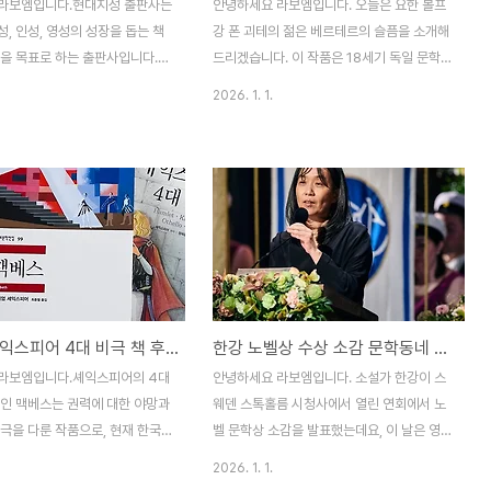
라보엠입니다.현대지성 출판사는
안녕하세요 라보엠입니다. 오늘은 요한 볼프
, 인성, 영성의 성장을 돕는 책
강 폰 괴테의 젊은 베르테르의 슬픔을 소개해
것을 목표로 하는 출판사입니다.
드리겠습니다. 이 작품은 18세기 독일 문학
브 채널은 이러한 미션을 온라인
의 금자탑으로 불리는 걸작입니다. 1774년
2026. 1. 1.
확장한 것으로 볼 수 있습니다.현
출간된 이 소설은 유럽 전역에서 폭발적인 반
튜브 채널에서는 다양한 콘텐츠
응을 일으켰고, 현재까지도 세계 문학사에 지
수 있습니다. 먼저 현대지성에서
대한 영향을 미치고 있습니다.이 작품은 주인
들의 오디오북 일부를 들어볼 수
공 베르테르가 친구 빌헬름에게 보내는 편지
북 샘플이 제공되고 있습니다. 또
형식으로 구성되어 있습니다. 베르테르는 한
에서 출간한 책의 저자들과의 인
시골 마을에서 로테라는 여인을 만나 사랑에
 통해 저자의 생각과 책의 배경을
빠지지만, 그녀에게는 이미 약혼자가 있었습
할 수 있습니다. 새로 출간되는
니다. 이루어질 수 없는 사랑으로 인한 베르
 영상인 북 트레일러를 통해 신간
테르의 내면 세계와 감정의 변화를 섬세하게
맥베스 셰익스피어 4대 비극 책 후기 소개
한강 노벨상 수상 소감 문학동네 우리말 원문 공개
수 있으며, 효과적인 독서 방법
그려낸 소설입니다. 줄거리25세의 청년 베르
을 제공하는 독서 팁 영상도 볼
테르는 평화로운 시골 마을로 이주합니다. 그
라보엠입니다.셰익스피어의 4대
안녕하세요 라보엠입니다. 소설가 한강이 스
. 월든 오디오북 소개 현대지성
는 한 무도회에서 로테를 만나 첫눈에 반하게
나인 맥베스는 권력에 대한 야망과
웨덴 스톡홀름 시청사에서 열린 연회에서 노
간한 월든·..
됩니다. 베르테르와 로테는..
극을 다룬 작품으로, 현재 한국
벨 문학상 소감을 발표했는데요, 이 날은 영
황과 묘하게 맞닿아 있는 듯합니
문으로 수상 소감을 전했습니다. 영문으로 전
2026. 1. 1.
을 통해 우리는 현재의 정치 상황
한 수상소감을 들으며 아쉬움을 느꼈을 대한