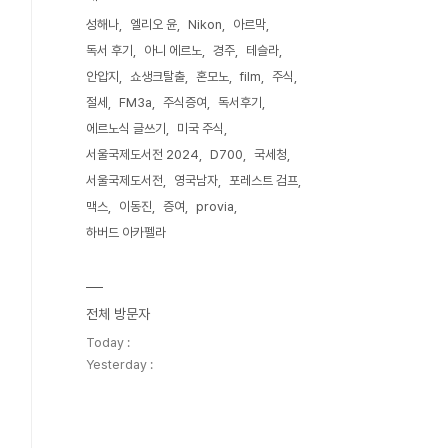
성해나
엘리오 윤
Nikon
아르막
독서 후기
아니 에르노
경주
테슬라
안압지
쇼생크탈출
혼모노
film
주식
절세
FM3a
주식증여
독서후기
에르노식 글쓰기
미국 주식
서울국제도서전 2024
D700
국세청
서울국제도서전
영국남자
포레스트 검프
맥스
이동진
증여
provia
하버드 아카펠라
전체 방문자
Today :
Yesterday :