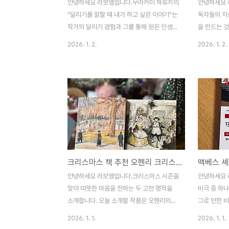
안녕하세요 라보엠입니다.무라카미 하루키의
안녕하세요 
"달리기를 말할 때 내가 하고 싶은 이야기"는
독자들의 지성
작가의 달리기 경험과 그를 통해 얻은 인생의
을 만드는 
통찰을 담은 에세이입니다. 이 책은 하루키가
이들의 유튜
2026. 1. 2.
2026. 1. 2.
33세에 달리기를 시작한 이후 25년간의 경
플랫폼으로 
험을 바탕으로 쓰여졌습니다. 달리기와 글쓰
대지성의 유
기의 연관성하루키는 1982년 가을, 33세에
를 만나볼 
달리기를 시작했습니다. 그는 이 시기를 "예
출간한 도서
수가 세상을 떠난 나이, 스콧 피츠제럴드의
있는 오디오
쇠락이 시작될 즈음의 나이"라고 표현하며,
한 현대지성
달리기의 시작이 소설가로서의 본격적인 출
터뷰 영상을
발점이기도 했다고 이야기합니다.하루키에게
더 깊이 이해
달리기는 단순한 운동이 아닙니다. 그는 달리
책들의 소개
크리스마스 책 추천 오헨리 크리스마스 선물 찰스 디킨스 크리스마스 캐롤
기를 "인생을 사는 가운데 후천적으로 익혔던
정보를 얻을 
몇 가지 습관 중에서 아마도 가장 유익하고
에 대한 조언
안녕하세요 라보엠입니다.크리스마스 시즌을
안녕하세요 
중요한 의미를 지닌 것"이라고 표현합니다.
수 있습니다
맞아 따뜻한 마음을 전하는 두 고전 명작을
비극 중 하
꾸준한 달리기를 통해 ..
출판사에서 출
소개합니다. 오늘 소개할 작품은 오헨리의
그로 인한 비
'크리스마스 선물'과 찰스 디킨스의 '크리스
의 정치 상
2026. 1. 1.
2026. 1. 1.
마스 캐롤'입니다. 두 작품 모두 크리스마스
다. 이 작품