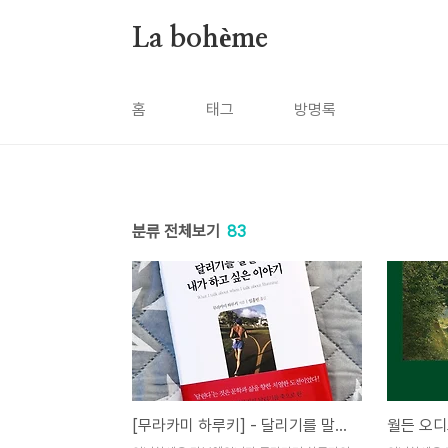
본문 바로가기
La bohème
홈
태그
방명록
분류 전체보기
83
[무라카미 하루키] - 달리기를 말할 때 내가 하고 싶은 이야기 에세이